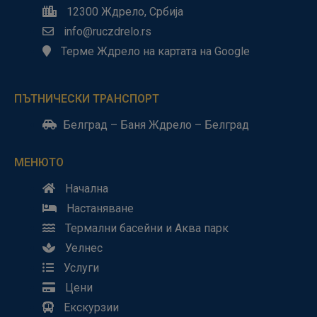
12300 Ждрело, Србија
info@ruczdrelo.rs
Терме Ждрело на картата на Google
ПЪТНИЧЕСКИ ТРАНСПОРТ
Белград – Баня Ждрело – Белград
МЕНЮТО
Начална
Настаняване
Термални басейни и Аква парк
Уелнес
Услуги
Цени
Екскурзии