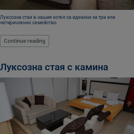
Луксозна стаи в нашия хотел са идеални за три или
четиричленно семейство.
Деца
3-12
година
Continue reading
Луксозна стая с камина
381
3
07
432
Pаботно
време
10:00
-