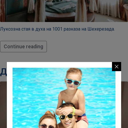
Луксозна стая в духа на 1001 разказа на Шехерезада.
Continue reading
Делукс стая в кулата