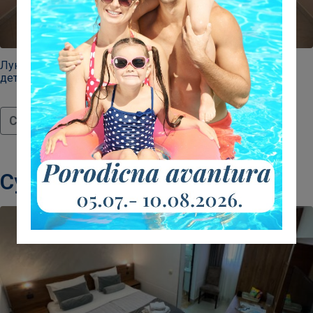
Луксозна стая идеална за двойки или семейства с едно
дете.
Continue reading
Супериор стая