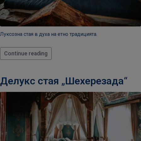
Луксозна стая в духа на етно традицията.
Continue reading
Делукс стая „Шехерезада“