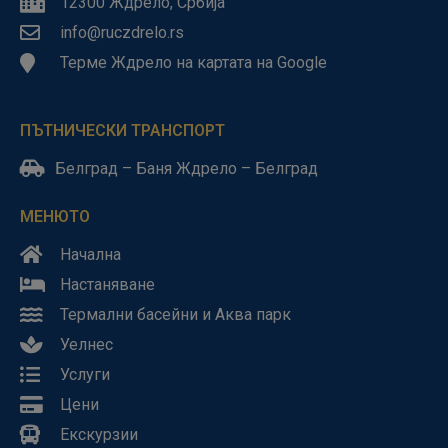
12300 Ждрело, Србија
info@ruczdrelo.rs
Терме Ждрело на картата на Google
ПЪТНИЧЕСКИ ТРАНСПОРТ
Белград – Баня Ждрело – Белград
МЕНЮТО
Начална
Настаняване
Термални басейни и Аква парк
Уелнес
Услуги
Цени
Екскурзии