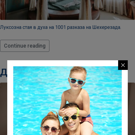
Луксозна стая в духа на 1001 разказа на Шехерезада.
Continue reading
Делукс стая в кулата