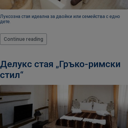
Луксозна стая идеална за двойки или семейства с едно
дете.
Деца
3-12
година
Continue reading
Делукс стая „Гръко-римски
381
стил“
3
07
432
Pаботно
време
10:00
-