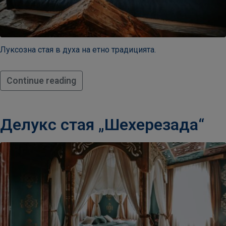
Луксозна стая в духа на етно традицията.
Continue reading
Делукс стая „Шехерезада“