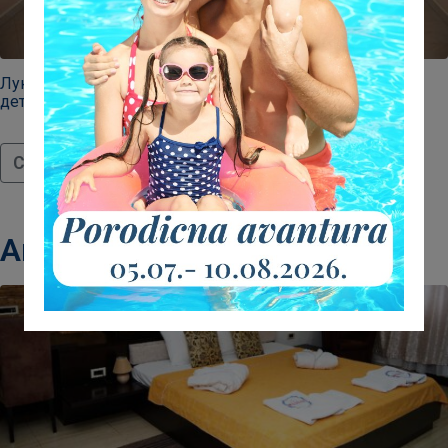
Луксозна стая идеална за двойки или семейства с едно
дете.
Continue reading
Апартамент Аква